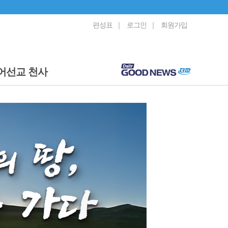
편성표
｜
로그인
｜
회원가입
어선교 천사