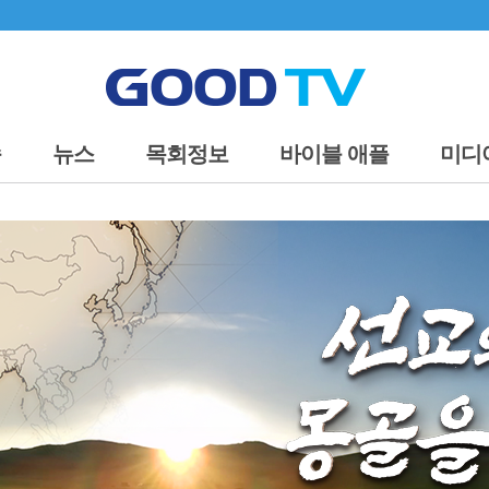
송
뉴스
목회정보
바이블 애플
미디